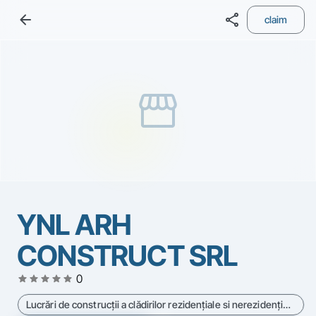
arrow_back
share
claim
storefront
YNL ARH
CONSTRUCT SRL
star
star
star
star
star
0
Lucrări de construcţii a clădirilor rezidenţiale si nerezidenţiale - Cod CAEN 4120