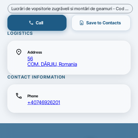
Lucrări de vopsitorie zugrăveli si montări de geamuri - Cod CAEN 4334
call
contact_page
Call
Save to Contacts
LOGISTICS
location_on
Address
56
COM. DÂRJIU, Romania
CONTACT INFORMATION
call
Phone
+40746926201