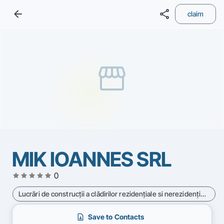
arrow_back
share
claim
storefront
MIK IOANNES SRL
star
star
star
star
star
0
Lucrări de construcţii a clădirilor rezidenţiale si nerezidenţiale - Cod CAEN 4120
contact_page
Save to Contacts