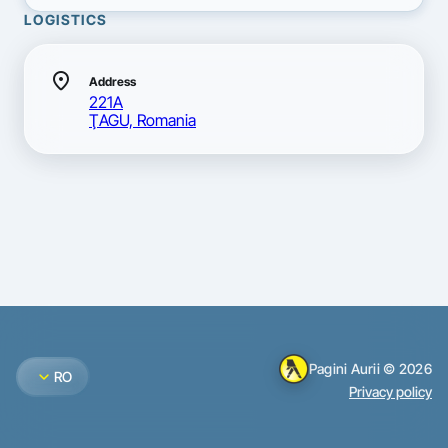
LOGISTICS
location_on
Address
221A
ŢAGU, Romania
Pagini Aurii © 2026
expand_more
RO
Privacy policy