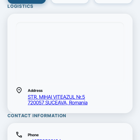
LOGISTICS
location_on
Address
STR. MIHAI VITEAZUL Nr.5
720057 SUCEAVA, Romania
CONTACT INFORMATION
call
Phone