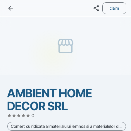
arrow_back
share
claim
storefront
AMBIENT HOME
DECOR SRL
star
star
star
star
star
0
Comerţ cu ridicata al materialului lemnos si a materialelor de construcţie si echipamentelor sanitare - Cod CAEN 4673