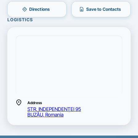
directions
contact_page
Directions
Save to Contacts
LOGISTICS
location_on
Address
STR. INDEPENDENŢEI 95
BUZĂU, Romania