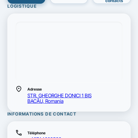
contacts
LOGISTIQUE
location_on
Adresse
STR. GHEORGHE DONICI 1 BIS
BACĂU, Romania
INFORMATIONS DE CONTACT
call
Téléphone