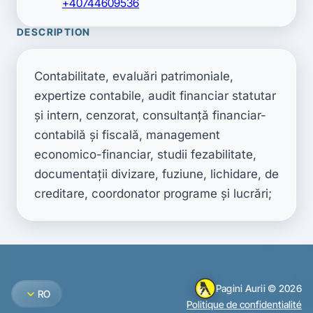
+40744609536
DESCRIPTION
Contabilitate, evaluări patrimoniale, 
expertize contabile, audit financiar statutar 
şi intern, cenzorat, consultanţă financiar-
contabilă şi fiscală, management 
economico-financiar, studii fezabilitate, 
documentaţii divizare, fuziune, lichidare, de 
creditare, coordonator programe şi lucrări;
Pagini Aurii © 2026
expand_more
RO
Politique de confidentialité