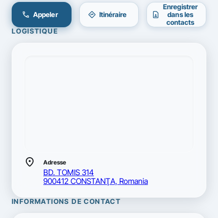
Enregistrer
call
directions
contact_page
Appeler
Itinéraire
dans les
contacts
LOGISTIQUE
location_on
Adresse
BD. TOMIS 314
900412 CONSTANŢA, Romania
INFORMATIONS DE CONTACT