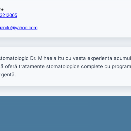
ne
3212065
tianitu@yahoo.com
stomatologic Dr. Mihaela Itu cu vasta experienta acumula
ă oferă tratamente stomatologice complete cu programar
rgentă.