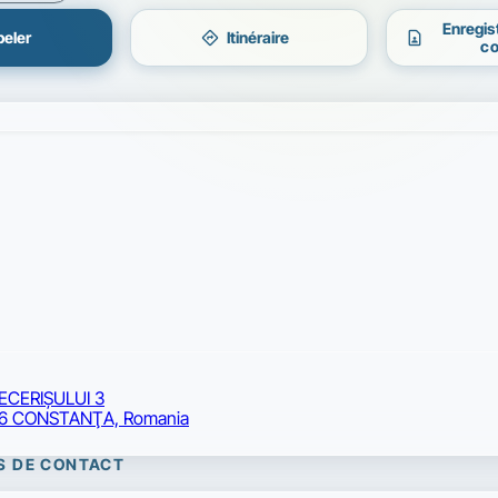
Enregis
directions
contact_page
eler
Itinéraire
co
ECERIŞULUI 3
6 CONSTANŢA, Romania
S DE CONTACT