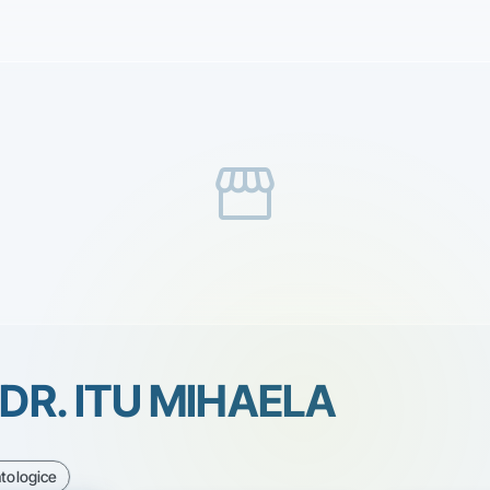
storefront
. DR. ITU MIHAELA
tologice