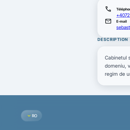
call
Télépho
+4072
mail
E-mail
sebas
DESCRIPTION
Cabinetul 
domeniu, v
regim de u
expand_more
RO