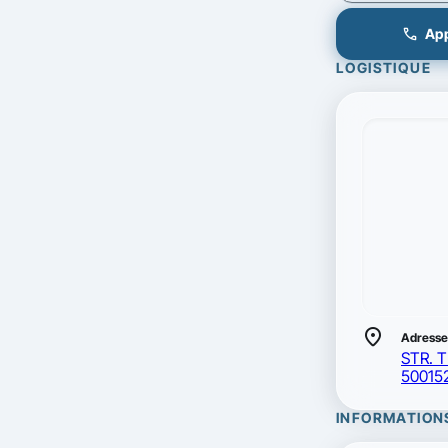
call
App
LOGISTIQUE
location_on
Adresse
STR. 
50015
INFORMATION