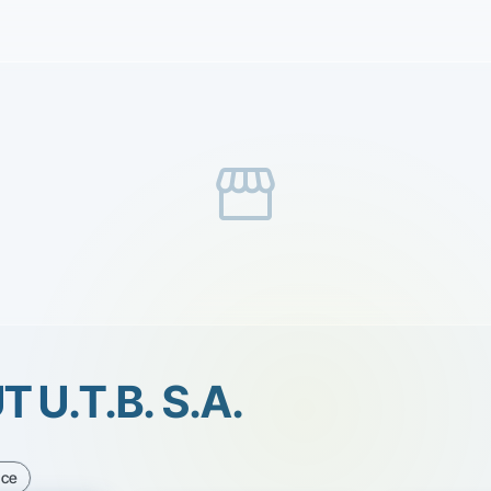
storefront
 U.T.B. S.A.
ice