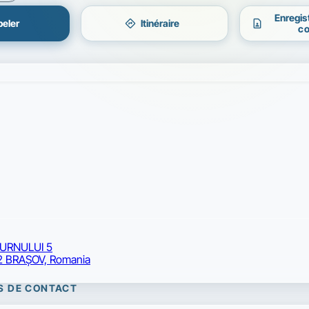
Enregis
directions
contact_page
eler
Itinéraire
co
TURNULUI 5
2 BRAŞOV, Romania
S DE CONTACT