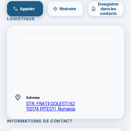
Enregistrer
call
directions
contact_page
Appeler
Itinéraire
dans les
contacts
LOGISTIQUE
location_on
Adresse
STR. FRAŢII GOLEŞTI 62
110174 PITEŞTI, Romania
INFORMATIONS DE CONTACT