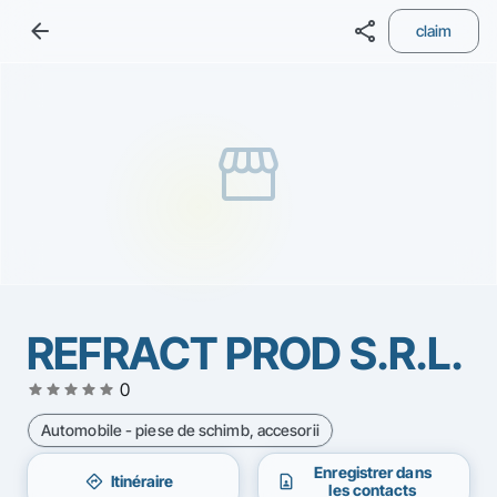
arrow_back
share
claim
storefront
REFRACT PROD S.R.L.
star
star
star
star
star
0
Automobile - piese de schimb, accesorii
Enregistrer dans
directions
contact_page
Itinéraire
les contacts