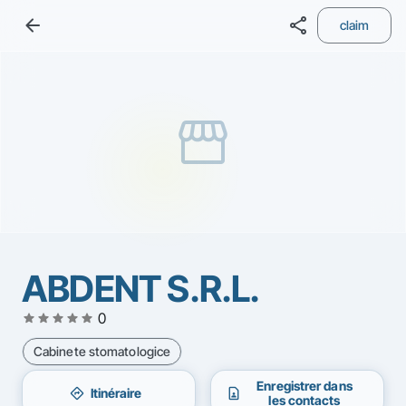
arrow_back
share
claim
storefront
ABDENT S.R.L.
star
star
star
star
star
0
Cabinete stomatologice
Enregistrer dans
directions
contact_page
Itinéraire
les contacts