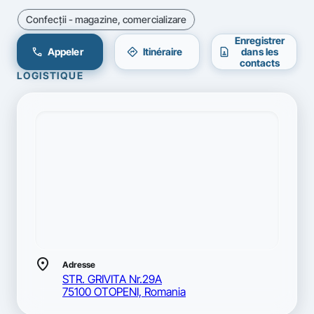
Confecţii - magazine, comercializare
Enregistrer
call
directions
contact_page
Appeler
Itinéraire
dans les
contacts
LOGISTIQUE
location_on
Adresse
STR. GRIVITA Nr.29A
75100 OTOPENI, Romania