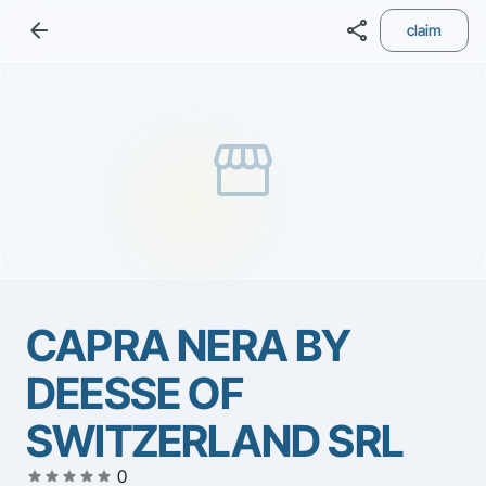
arrow_back
share
claim
storefront
CAPRA NERA BY
DEESSE OF
SWITZERLAND SRL
star
star
star
star
star
0