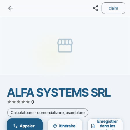
arrow_back
share
claim
storefront
ALFA SYSTEMS SRL
star
star
star
star
star
0
Calculatoare - comercializare, asamblare
Enregistrer
call
directions
contact_page
Appeler
Itinéraire
dans les