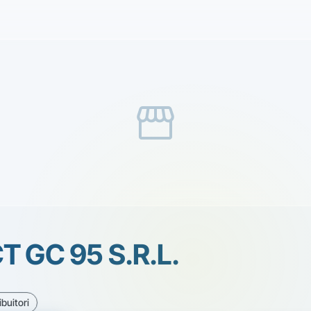
storefront
T GC 95 S.R.L.
ibuitori