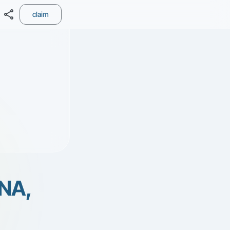
share
claim
NA,