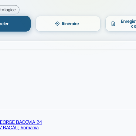
tologice
Enregis
directions
contact_page
eler
Itinéraire
co
GEORGE BACOVIA 24
7 BACĂU, Romania