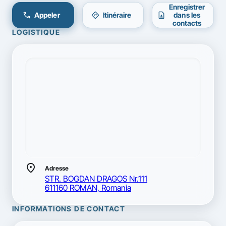
Enregistrer
call
directions
contact_page
Appeler
Itinéraire
dans les
contacts
LOGISTIQUE
location_on
Adresse
STR. BOGDAN DRAGOS Nr.111
611160 ROMAN, Romania
INFORMATIONS DE CONTACT