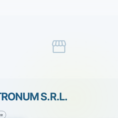
storefront
RONUM S.R.L.
ce