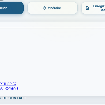
Enregis
directions
contact_page
eler
Itinéraire
co
ROILOR 37
A, Romania
S DE CONTACT