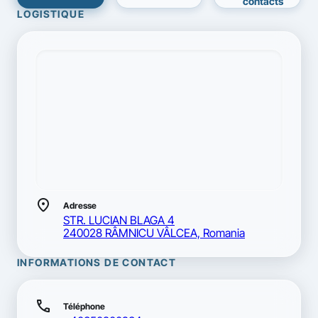
contacts
LOGISTIQUE
location_on
Adresse
STR. LUCIAN BLAGA 4
240028 RÂMNICU VÂLCEA, Romania
INFORMATIONS DE CONTACT
call
Téléphone