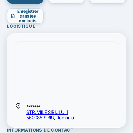
Enregistrer
contact_page
dans les
contacts
LOGISTIQUE
location_on
Adresse
STR. VIILE SIBIULUI 1
550088 SIBIU, Romania
INFORMATIONS DE CONTACT