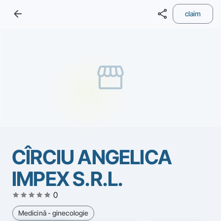
arrow_back
share
claim
storefront
CÎRCIU ANGELICA
IMPEX S.R.L.
star
star
star
star
star
0
Medicină - ginecologie