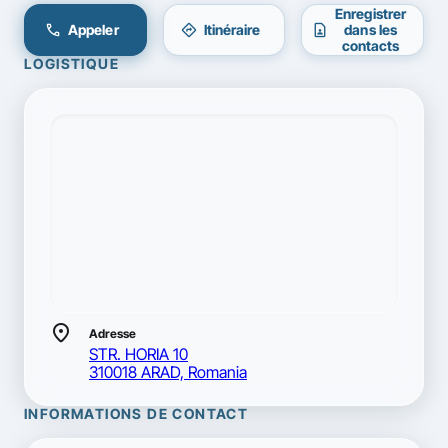
Enregistrer
call
directions
contact_page
Appeler
Itinéraire
dans les
contacts
LOGISTIQUE
location_on
Adresse
STR. HORIA 10
310018 ARAD, Romania
INFORMATIONS DE CONTACT