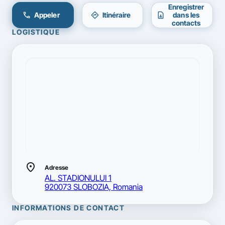
Enregistrer
call
directions
contact_page
Appeler
Itinéraire
dans les
contacts
LOGISTIQUE
location_on
Adresse
AL. STADIONULUI 1
920073 SLOBOZIA, Romania
INFORMATIONS DE CONTACT