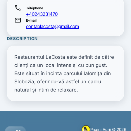
call
Téléphone
+40243231470
mail
E-mail
contablacosta@gmail.com
DESCRIPTION
Restaurantul LaCosta este definit de către 
clienţi ca un local intens şi cu bun gust. 
Este situat în incinta parcului Ialomiţa din 
Slobozia, oferindu-vă astfel un cadru 
natural şi intim de relaxare.
Pagini Aurii © 2026