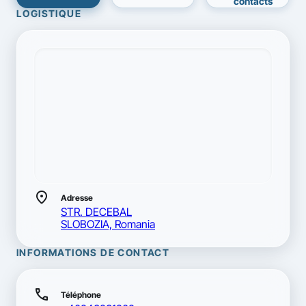
contacts
LOGISTIQUE
location_on
Adresse
STR. DECEBAL
SLOBOZIA, Romania
INFORMATIONS DE CONTACT
call
Téléphone