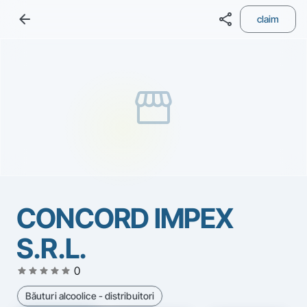
arrow_back
share
claim
storefront
CONCORD IMPEX
S.R.L.
star
star
star
star
star
0
Băuturi alcoolice - distribuitori