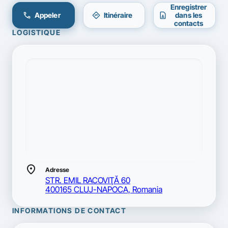
Enregistrer
call
directions
contact_page
Appeler
Itinéraire
dans les
contacts
LOGISTIQUE
location_on
Adresse
STR. EMIL RACOVIŢĂ 60
400165 CLUJ-NAPOCA, Romania
INFORMATIONS DE CONTACT