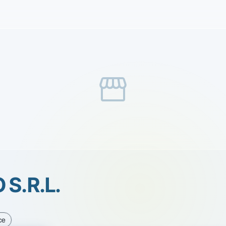
storefront
 S.R.L.
ce