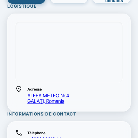
contacts
LOGISTIQUE
location_on
Adresse
ALEEA METEO Nr.4
GALAŢI, Romania
INFORMATIONS DE CONTACT
call
Téléphone