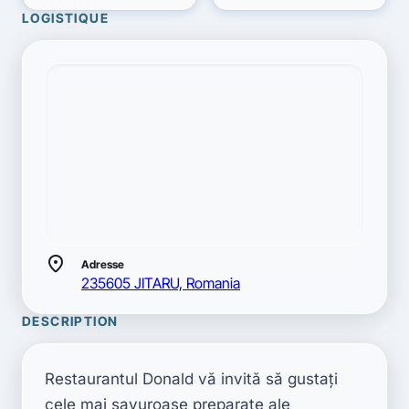
LOGISTIQUE
location_on
Adresse
235605 JITARU, Romania
DESCRIPTION
Restaurantul Donald vă invită să gustaţi 
cele mai savuroase preparate ale 