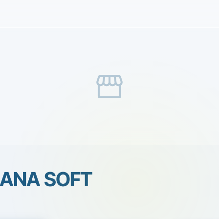
storefront
IANA SOFT