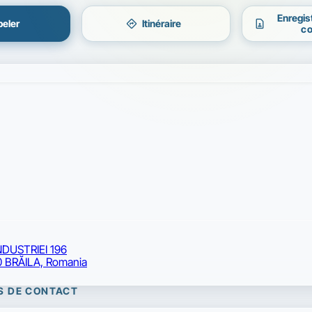
Enregis
directions
contact_page
eler
Itinéraire
co
NDUSTRIEI 196
 BRĂILA, Romania
S DE CONTACT