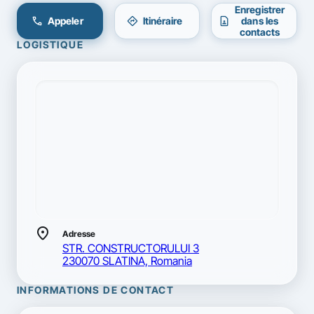
Enregistrer
call
directions
contact_page
Appeler
Itinéraire
dans les
contacts
LOGISTIQUE
location_on
Adresse
STR. CONSTRUCTORULUI 3
230070 SLATINA, Romania
INFORMATIONS DE CONTACT