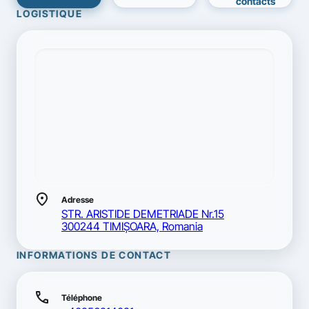
contacts
LOGISTIQUE
location_on
Adresse
STR. ARISTIDE DEMETRIADE Nr.15
300244 TIMIŞOARA, Romania
INFORMATIONS DE CONTACT
call
Téléphone