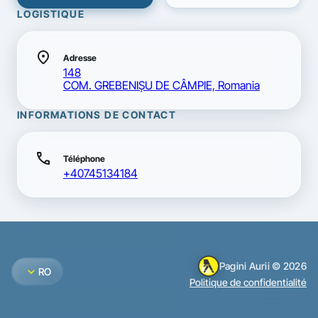
LOGISTIQUE
location_on
Adresse
148
COM. GREBENIŞU DE CÂMPIE, Romania
INFORMATIONS DE CONTACT
call
Téléphone
+40745134184
Pagini Aurii © 2026
expand_more
RO
Politique de confidentialité