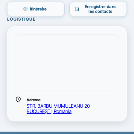
Enregistrer dans
directions
contact_page
Itinéraire
les contacts
LOGISTIQUE
location_on
Adresse
STR. BARBU MUMULEANU 20
BUCUREŞTI, Romania