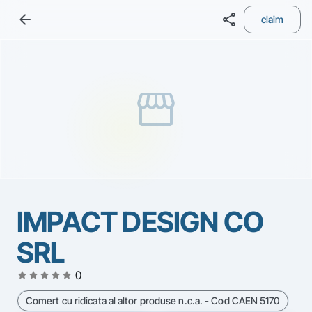
arrow_back
share
claim
storefront
IMPACT DESIGN CO
SRL
star
star
star
star
star
0
Comert cu ridicata al altor produse n.c.a. - Cod CAEN 5170