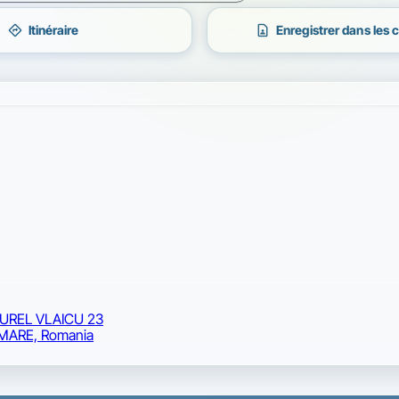
directions
contact_page
Itinéraire
Enregistrer dans les 
AUREL VLAICU 23
MARE, Romania