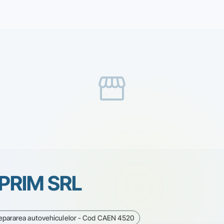
storefront
PRIM SRL
 repararea autovehiculelor - Cod CAEN 4520