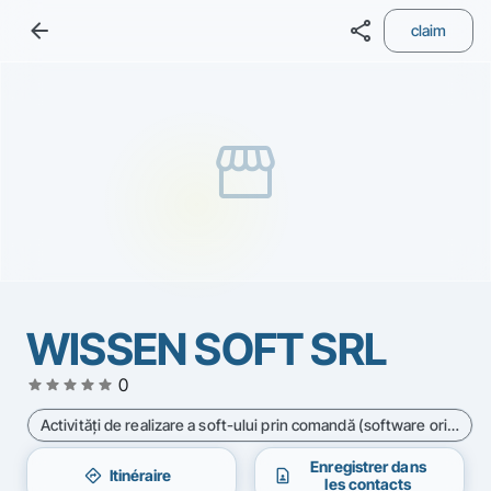
arrow_back
share
claim
storefront
WISSEN SOFT SRL
star
star
star
star
star
0
Activităţi de realizare a soft-ului prin comandă (software orientat client) - Cod CAEN 6201
Enregistrer dans
directions
contact_page
Itinéraire
les contacts