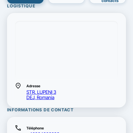
contacts
LOGISTIQUE
location_on
Adresse
STR. LUPENI 3
DEJ, Romania
INFORMATIONS DE CONTACT
call
Téléphone