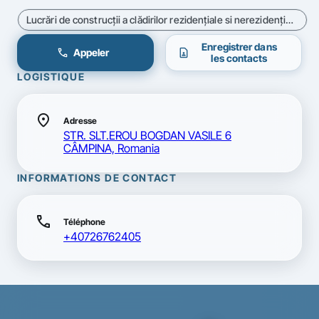
Lucrări de construcţii a clădirilor rezidenţiale si nerezidenţiale - Cod CAEN 4120
Enregistrer dans
call
contact_page
Appeler
les contacts
LOGISTIQUE
location_on
Adresse
STR. SLT.EROU BOGDAN VASILE 6
CÂMPINA, Romania
INFORMATIONS DE CONTACT
call
Téléphone
+40726762405