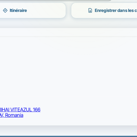
directions
contact_page
Itinéraire
Enregistrer dans les 
IHAI VITEAZUL 166
V, Romania