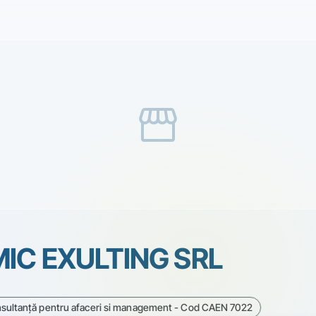
storefront
IC EXULTING SRL
onsultanţă pentru afaceri si management - Cod CAEN 7022