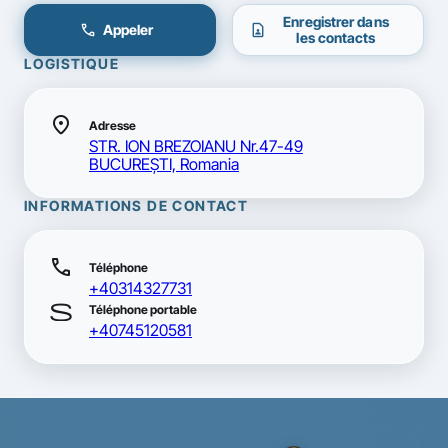
Enregistrer dans
call
contact_page
Appeler
les contacts
LOGISTIQUE
location_on
Adresse
STR. ION BREZOIANU Nr.47-49
BUCUREŞTI, Romania
INFORMATIONS DE CONTACT
call
Téléphone
+40314327731
smartphone
Téléphone portable
+40745120581