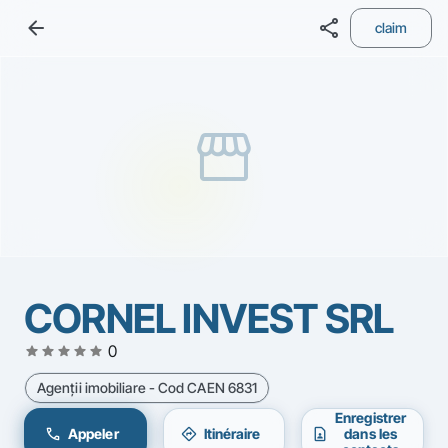
arrow_back
share
claim
storefront
CORNEL INVEST SRL
star
star
star
star
star
0
Agenţii imobiliare - Cod CAEN 6831
Enregistrer
call
directions
contact_page
Appeler
Itinéraire
dans les