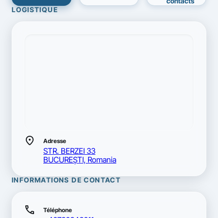
contacts
LOGISTIQUE
location_on
Adresse
STR. BERZEI 33
BUCUREŞTI, Romania
INFORMATIONS DE CONTACT
call
Téléphone