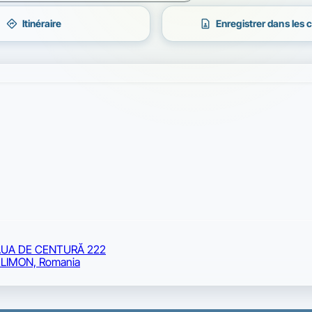
directions
contact_page
Itinéraire
Enregistrer dans les 
UA DE CENTURĂ 222
LIMON, Romania