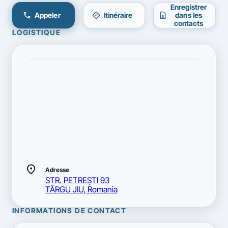
Enregistrer
call
directions
contact_page
Appeler
Itinéraire
dans les
contacts
LOGISTIQUE
location_on
Adresse
STR. PETREŞTI 93
TÂRGU JIU, Romania
INFORMATIONS DE CONTACT