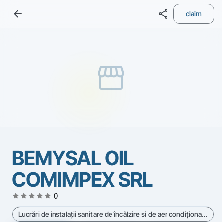
arrow_back
share
claim
storefront
BEMYSAL OIL
COMIMPEX SRL
star
star
star
star
star
0
Lucrări de instalaţii sanitare de încălzire si de aer condiţionat - Cod CAEN 4322