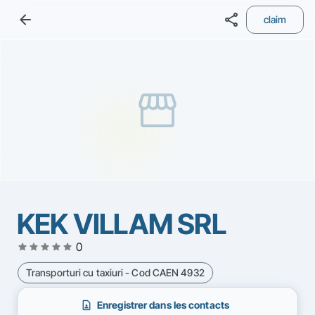
arrow_back
share
claim
storefront
KEK VILLAM SRL
star
star
star
star
star
0
Transporturi cu taxiuri - Cod CAEN 4932
contact_page
Enregistrer dans les contacts