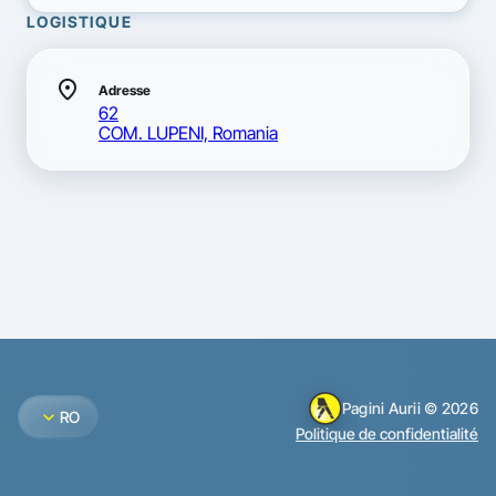
LOGISTIQUE
location_on
Adresse
62
COM. LUPENI, Romania
Pagini Aurii © 2026
expand_more
RO
Politique de confidentialité