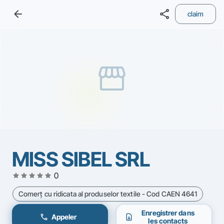
arrow_back
share
claim
storefront
MISS SIBEL SRL
star
star
star
star
star
0
Comerţ cu ridicata al produselor textile - Cod CAEN 4641
Enregistrer dans
call
contact_page
Appeler
les contacts