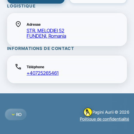
LOGISTIQUE
location_on
Adresse
STR. MELODIEI 52
FUNDENI, Romania
INFORMATIONS DE CONTACT
call
Téléphone
+40725265461
Pagini Aurii © 2026
expand_more
RO
Politique de confidentialité