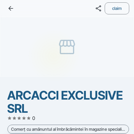
arrow_back
share
claim
storefront
ARCACCI EXCLUSIVE
SRL
star
star
star
star
star
0
Comerţ cu amănuntul al îmbrăcămintei în magazine specializate - Cod CAEN 4771