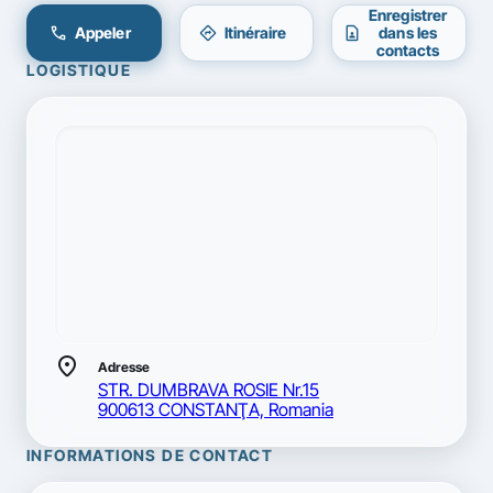
Enregistrer
call
directions
contact_page
Appeler
Itinéraire
dans les
contacts
LOGISTIQUE
location_on
Adresse
STR. DUMBRAVA ROSIE Nr.15
900613 CONSTANŢA, Romania
INFORMATIONS DE CONTACT