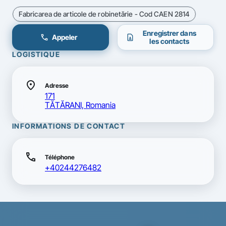
Fabricarea de articole de robinetărie - Cod CAEN 2814
Enregistrer dans
call
contact_page
Appeler
les contacts
LOGISTIQUE
location_on
Adresse
171
TĂTĂRANI, Romania
INFORMATIONS DE CONTACT
call
Téléphone
+40244276482