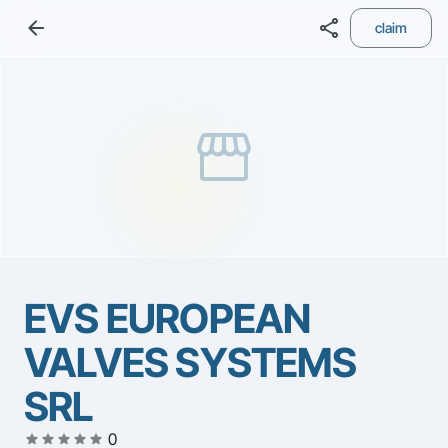
arrow_back
share
claim
storefront
EVS EUROPEAN
VALVES SYSTEMS
SRL
star
star
star
star
star
0