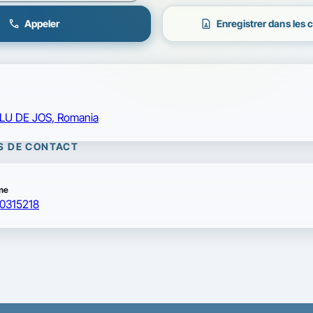
call
contact_page
Appeler
Enregistrer dans les 
LU DE JOS, Romania
S DE CONTACT
ne
0315218