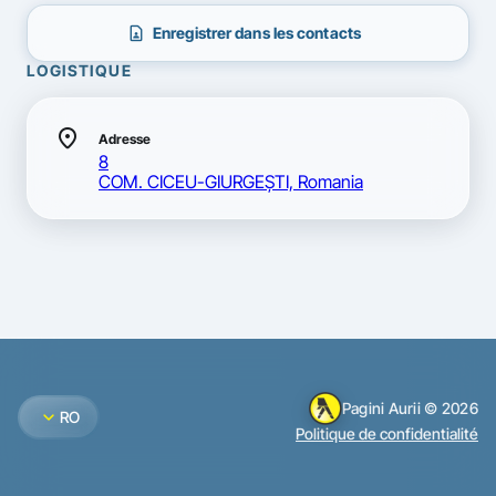
contact_page
Enregistrer dans les contacts
LOGISTIQUE
location_on
Adresse
8
COM. CICEU-GIURGEŞTI, Romania
Pagini Aurii © 2026
expand_more
RO
Politique de confidentialité