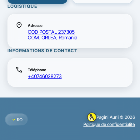
LOGISTIQUE
location_on
Adresse
COD POSTAL 237305
COM. ORLEA, Romania
INFORMATIONS DE CONTACT
call
Téléphone
+40746028273
Pagini Aurii © 2026
expand_more
RO
Politique de confidentialité