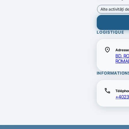
Alte activităţi
LOGISTIQUE
location_on
Adresse
BD. R
ROMAN
INFORMATION
call
Télépho
+4023