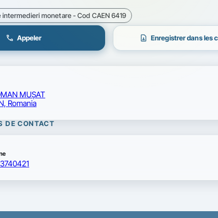
 de intermedieri monetare - Cod CAEN 6419
call
contact_page
Appeler
Enregistrer dans les 
OMAN MUŞAT
, Romania
S DE CONTACT
ne
3740421