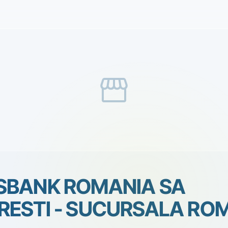
storefront
SBANK ROMANIA SA
RESTI - SUCURSALA RO