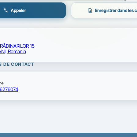
call
contact_page
Appeler
Enregistrer dans les 
GRĂDINARILOR 15
NI, Romania
S DE CONTACT
ne
6276074